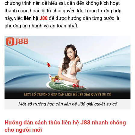
chương trình nên dễ hiểu sai, dẫn đến không kích hoạt
thành công hoặc bị từ chối quyền lợi. Trong trường hợp
này, việc
liên hệ
J88
để được hướng dẫn từng bước là
phương án nhanh và an toàn nhất.
Một số trường hợp cần liên hệ J88 giải quyết sự cố
Hướng dẫn cách thức liên hệ J88 nhanh chóng
cho người mới