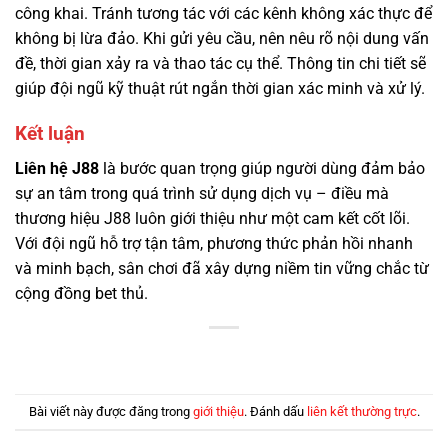
công khai. Tránh tương tác với các kênh không xác thực để
không bị lừa đảo. Khi gửi yêu cầu, nên nêu rõ nội dung vấn
đề, thời gian xảy ra và thao tác cụ thể. Thông tin chi tiết sẽ
giúp đội ngũ kỹ thuật rút ngắn thời gian xác minh và xử lý.
Kết luận
Liên hệ J88
là bước quan trọng giúp người dùng đảm bảo
sự an tâm trong quá trình sử dụng dịch vụ – điều mà
thương hiệu J88 luôn giới thiệu như một cam kết cốt lõi.
Với đội ngũ hỗ trợ tận tâm, phương thức phản hồi nhanh
và minh bạch, sân chơi đã xây dựng niềm tin vững chắc từ
cộng đồng bet thủ.
Bài viết này được đăng trong
giới thiệu
. Đánh dấu
liên kết thường trực
.