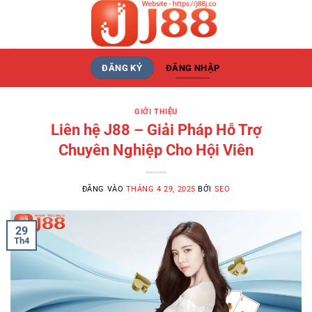
Bỏ
qua
nội
dung
ĐĂNG KÝ
ĐĂNG NHẬP
GIỚI THIỆU
Liên hệ J88 – Giải Pháp Hỗ Trợ
Chuyên Nghiệp Cho Hội Viên
ĐĂNG VÀO
THÁNG 4 29, 2025
BỞI
SEO
29
Th4