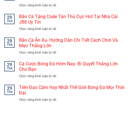
Baccarat
Thắng
Chức năng bình luận bị tắt
ở
Giúp
Lớn
Thể
Nâng
Siêu
Thao
Bắn Cá Tặng Code Tân Thủ Cực Hot Tại Nhà Cái
Cao
29
Dễ
Ảo
Tỷ
Th4
J88 Uy Tín
–
Lệ
Chức năng bình luận bị tắt
ở
Trải
Chiến
Bắn
Nghiệm
Thắng
Cá
Bắn Cá Ăn Xu- Hướng Dẫn Chi Tiết Cách Chơi Và
Cực
29
Tặng
Đã
Th4
Mẹo Thắng Lớn
Code
Cho
Chức năng bình luận bị tắt
ở
Tân
Người
Bắn
Thủ
Yêu
Cá
Cá Cược Bóng Đá Hôm Nay- Bí Quyết Thắng Lớn
Cực
29
Thích
Ăn
Hot
Th4
Cho Bạn
Xu-
Tại
Chức năng bình luận bị tắt
ở
Hướng
Nhà
Cá
Dẫn
Cái
Cược
Tiền Đạo Cắm Hay Nhất Thế Giới Bóng Đá Mọi Thời
Chi
29
J88
Bóng
Tiết
Th4
Đại
Uy
Đá
Cách
Tín
Chức năng bình luận bị tắt
ở
Hôm
Chơi
Tiền
Nay-
Và
Đạo
Bí
Mẹo
Cắm
Quyết
Thắng
Hay
Thắng
Lớn
Nhất
Lớn