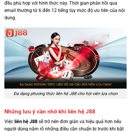
đều phù hợp với hình thức này. Thời gian phản hồi qua
email thường từ 6 đến 12 tiếng tùy mức độ ưu tiên của nội
dung.
Đa dạng phương thức liên hệ J88 cho hội viên lựa chọn
Những lưu ý cần nhớ khi liên hệ J88
Việc
liên hệ J88
sẽ trở nên đơn giản và hiệu quả hơn nếu
người dùng nắm rõ những điều cần chuẩn bị trước khi bắt