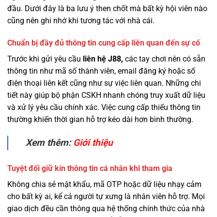
đầu. Dưới đây là ba lưu ý then chốt mà bất kỳ hội viên nào
cũng nên ghi nhớ khi tương tác với nhà cái.
Chuẩn bị đầy đủ thông tin cung cấp liên quan đến sự cố
Trước khi gửi yêu cầu
liên hệ J88,
các tay chơi nên có sẵn
thông tin như mã số thành viên, email đăng ký hoặc số
điện thoại liên kết cũng như sự việc liên quan. Những chi
tiết này giúp bộ phận CSKH nhanh chóng truy xuất dữ liệu
và xử lý yêu cầu chính xác. Việc cung cấp thiếu thông tin
thường khiến thời gian hỗ trợ kéo dài hơn bình thường.
Xem thêm:
Giới thiệu
Tuyệt đối giữ kín thông tin cá nhân khi tham gia
Không chia sẻ mật khẩu, mã OTP hoặc dữ liệu nhạy cảm
cho bất kỳ ai, kể cả người tự xưng là nhân viên hỗ trợ. Mọi
giao dịch đều cần thông qua hệ thống chính thức của nhà