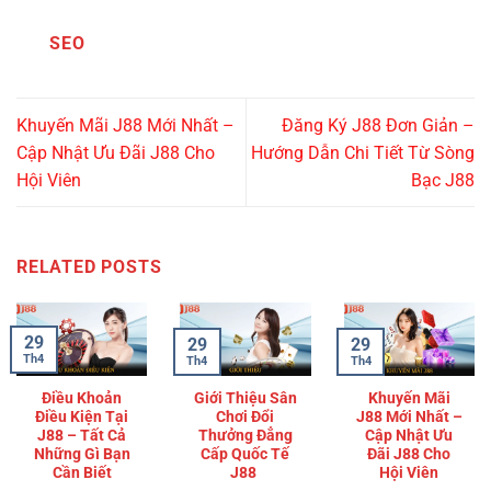
SEO
Khuyến Mãi J88 Mới Nhất –
Đăng Ký J88 Đơn Giản –
Cập Nhật Ưu Đãi J88 Cho
Hướng Dẫn Chi Tiết Từ Sòng
Hội Viên
Bạc J88
RELATED POSTS
29
29
29
Th4
Th4
Th4
Điều Khoản
Giới Thiệu Sân
Khuyến Mãi
Điều Kiện Tại
Chơi Đổi
J88 Mới Nhất –
J88 – Tất Cả
Thưởng Đẳng
Cập Nhật Ưu
Những Gì Bạn
Cấp Quốc Tế
Đãi J88 Cho
Cần Biết
J88
Hội Viên