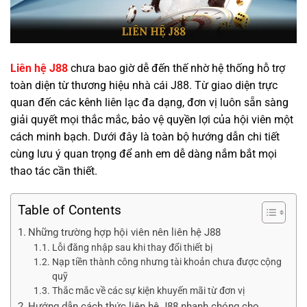
Liên hệ J88
chưa bao giờ dễ đến thế nhờ hệ thống hỗ trợ
toàn diện từ thương hiệu nhà cái J88. Từ giao diện trực
quan đến các kênh liên lạc đa dạng, đơn vị luôn sẵn sàng
giải quyết mọi thắc mắc, bảo vệ quyền lợi của hội viên một
cách minh bạch. Dưới đây là toàn bộ hướng dẫn chi tiết
cùng lưu ý quan trọng để anh em dễ dàng nắm bắt mọi
thao tác cần thiết.
Table of Contents
Những trường hợp hội viên nên liên hệ J88
Lỗi đăng nhập sau khi thay đổi thiết bị
Nạp tiền thành công nhưng tài khoản chưa được cộng
quỹ
Thắc mắc về các sự kiện khuyến mãi từ đơn vị
Hướng dẫn cách thức liên hệ J88 nhanh chóng cho