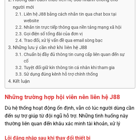
người mới
Liên hệ J88 bằng cách nhắn tin qua chat box tại
website
Nhắn tin trực tiếp thông qua nền tảng mạng xã hội
Gọi điện số tổng đài của đơn vị
Trao đổi, xử lý vấn đề qua email sòng bạc
Những lưu ý cần nhớ khi liên hệ J88
Chuẩn bị đầy đủ thông tin cung cấp liên quan đến sự
cố
Tuyệt đối giữ kín thông tin cá nhân khi tham gia
Sử dụng đúng kênh hỗ trợ chính thống
Kết luận
Những trường hợp hội viên nên liên hệ J88
Dù hệ thống hoạt động ổn định, vẫn có lúc người dùng cần
đến sự trợ giúp từ đội ngũ hỗ trợ. Những tình huống này
thường liên quan đến khâu xác minh tài khoản, xử lý
Lỗi đăng nhập sau khi thay đổi thiết bị