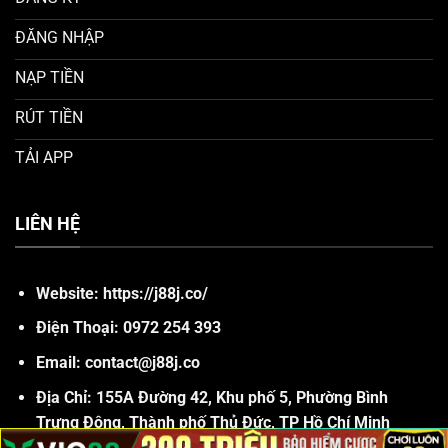
ĐĂNG NHẬP
NẠP TIỀN
RÚT TIỀN
TẢI APP
LIÊN HỆ
Website:
https://j88j.co/
Điện Thoại: 0972 254 393
Email:
contact@j88j.co
Địa Chỉ:
155A Đường 42, Khu phố 5, Phường Bình
Trưng Đông, Thành phố Thủ Đức, TP Hồ Chí Minh