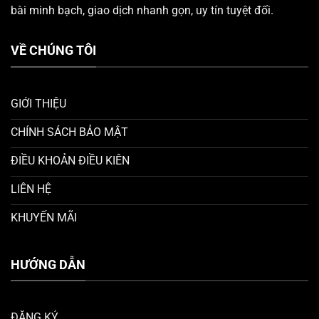
bài minh bạch, giao dịch nhanh gọn, uy tín tuyệt đối.
VỀ CHÚNG TÔI
GIỚI THIỆU
CHÍNH SÁCH BẢO MẬT
ĐIỀU KHOẢN ĐIỀU KIÊN
LIÊN HỆ
KHUYẾN MÃI
HƯỚNG DẪN
ĐĂNG KÝ