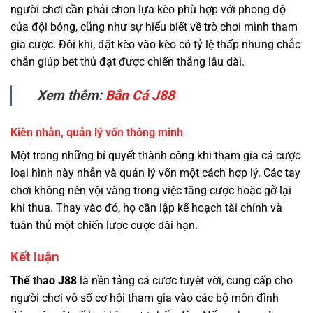
người chơi cần phải chọn lựa kèo phù hợp với phong độ
của đội bóng, cũng như sự hiểu biết về trò chơi mình tham
gia cược. Đôi khi, đặt kèo vào kèo có tỷ lệ thấp nhưng chắc
chắn giúp bet thủ đạt được chiến thắng lâu dài.
Xem thêm:
Bắn Cá J88
Kiên nhẫn, quản lý vốn thông minh
Một trong những bí quyết thành công khi tham gia cá cược
loại hình này nhẫn và quản lý vốn một cách hợp lý. Các tay
chơi không nên vội vàng trong việc tăng cược hoặc gỡ lại
khi thua. Thay vào đó, họ cần lập kế hoạch tài chính và
tuân thủ một chiến lược cược dài hạn.
Kết luận
Thể thao J88
là nền tảng cá cược tuyệt vời, cung cấp cho
người chơi vô số cơ hội tham gia vào các bộ môn đình