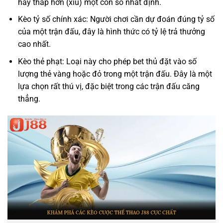
hay thấp hơn (xỉu) một con số nhất định.
Kèo tỷ số chính xác: Người chơi cần dự đoán đúng tỷ số
của một trận đấu, đây là hình thức có tỷ lệ trả thưởng
cao nhất.
Kèo thẻ phạt: Loại này cho phép bet thủ đặt vào số
lượng thẻ vàng hoặc đỏ trong một trận đấu. Đây là một
lựa chọn rất thú vị, đặc biệt trong các trận đấu căng
thẳng.