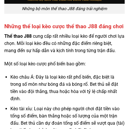
Những bộ môn thể thao J88 đáng trải nghiệm
Những thể loại kèo cược thể thao J88 đáng chơi
Thể thao J88
cung cấp rất nhiều loại kèo để người chơi lựa
chọn. Mỗi loại kèo đều có những đặc điểm riêng biệt,
mang đến sự hấp dẫn và kịch tính trong từng trận đấu.
Một số loại kèo cược phổ biến bao gồm:
Kèo châu Á: Đây là loại kèo rất phổ biến, đặc biệt là
trong số môn như bóng đá và bóng rổ. Bet thủ sẽ đặt
tiền vào đội thắng, thua hoặc hòa với tỷ lệ chấp nhất
định.
Kèo tài xỉu: Loại này cho phép người chơi đặt tiền vào
tổng số điểm, bàn thắng hoặc số lượng của một trận
đấu. Bet thủ cần dự đoán tổng số điểm sẽ vượt qua (tài)