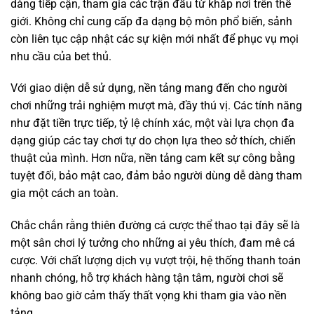
dàng tiếp cận, tham gia các trận đấu từ khắp nơi trên thế
giới. Không chỉ cung cấp đa dạng bộ môn phổ biến, sảnh
còn liên tục cập nhật các sự kiện mới nhất để phục vụ mọi
nhu cầu của bet thủ.
Với giao diện dễ sử dụng, nền tảng mang đến cho người
chơi những trải nghiệm mượt mà, đầy thú vị. Các tính năng
như đặt tiền trực tiếp, tỷ lệ chính xác, một vài lựa chọn đa
dạng giúp các tay chơi tự do chọn lựa theo sở thích, chiến
thuật của mình. Hơn nữa, nền tảng cam kết sự công bằng
tuyệt đối, bảo mật cao, đảm bảo người dùng dễ dàng tham
gia một cách an toàn.
Chắc chắn rằng thiên đường cá cược thể thao tại đây sẽ là
một sân chơi lý tưởng cho những ai yêu thích, đam mê cá
cược. Với chất lượng dịch vụ vượt trội, hệ thống thanh toán
nhanh chóng, hỗ trợ khách hàng tận tâm, người chơi sẽ
không bao giờ cảm thấy thất vọng khi tham gia vào nền
tảng.