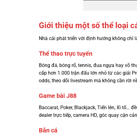
Giới thiệu một số thể loại c
Nhà cái phát triển với định hướng không chỉ là
Thể thao trực tuyến
Bóng đá, bóng rổ, tennis, đua ngựa hay võ thu
cấp hơn 1.000 trận đấu lớn nhỏ từ các giải Pr
odds, theo dõi livestream mà không cần rời n
Game bài J88
Baccarat, Poker, Blackjack, Tiến lên, Xì tố…
dealer trực tiếp, camera HD, góc quay cận cản
Bắn cá