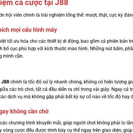
iệm cá cược tại J88
ớn hội viên chính là trải nghiệm tổng thể: mượt, thật, cực kỳ đáng
 thích mọi cấu hình máy
iệt tối ưu hóa cho các thiết bị di động, bao gồm cả phiên bản tr
h bố cục phù hợp với kích thước màn hình. Những nút bấm, phần 
g mình cần.
i
J88
chính là tốc độ xử lý nhanh chóng, không có hiện tượng giá
 giữa các trò chơi, tất cả đều diễn ra chỉ trong vài giây. Ngay cả
các dịch vụ mà không gặp phải bất kỳ sự cố nào về tốc độ hay 
ngay không cần chờ
 các chương trình khuyến mãi, giúp người chơi không phải lo lắn
 vòng cược đều được trình bày cụ thể ngay trên giao diện, giúp