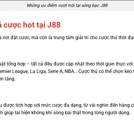
Những ưu điểm vượt trội tại sòng bạc J88
á cược hot tại J88
 nơi đặt cược, mà còn là trung tâm giải trí cho cược thủ thời đại
ật tổng hợp – tất cả đều được cập nhật theo thời gian thực với 
emier League, La Liga, Serie A, NBA… Cược thủ có thể chọn kèo th
ền tảng.
 đều được tích hợp với mức cược đa dạng, từ vài nghìn đến hàng 
h giúp tái hiện không khí sòng bài thật trong lòng người dùng.