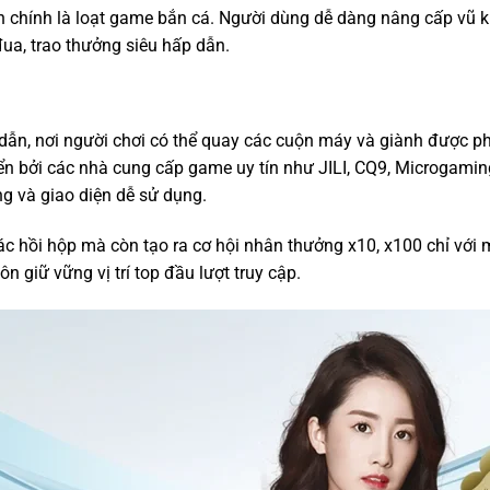
ớn chính là loạt game bắn cá. Người dùng dễ dàng nâng cấp vũ 
ua, trao thưởng siêu hấp dẫn.
p dẫn, nơi người chơi có thể quay các cuộn máy và giành được 
iển bởi các nhà cung cấp game uy tín như JILI, CQ9, Microgamin
 và giao diện dễ sử dụng.​
hồi hộp mà còn tạo ra cơ hội nhân thưởng x10, x100 chỉ với mộ
ôn giữ vững vị trí top đầu lượt truy cập.