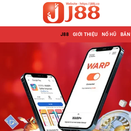
Bỏ
qua
nội
dung
J88
GIỚI THIỆU
NỔ HŨ
BẮN