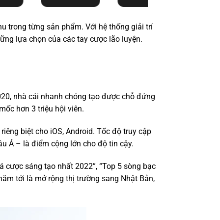
u trong từng sản phẩm. Với hệ thống giải trí
ững lựa chọn của các tay cược lão luyện.
 2020, nhà cái nhanh chóng tạo được chỗ đứng
ốc hơn 3 triệu hội viên.
 riêng biệt cho iOS, Android. Tốc độ truy cập
 Á – là điểm cộng lớn cho độ tin cậy.
á cược sáng tạo nhất 2022”, “Top 5 sòng bạc
năm tới là mở rộng thị trường sang Nhật Bản,