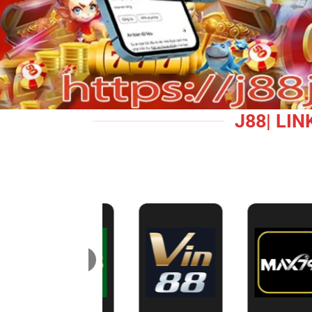
J88| LI