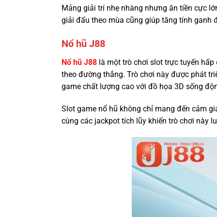
Mảng giải trí nhẹ nhàng nhưng ăn tiền cực l
giải đấu theo mùa cũng giúp tăng tính ganh đ
Nổ hũ J88
Nổ hũ J88
là một trò chơi slot trực tuyến hấ
theo đường thắng. Trò chơi này được phát tr
game chất lượng cao với đồ họa 3D sống động
Slot game nổ hũ không chỉ mang đến cảm giác 
cùng các jackpot tích lũy khiến trò chơi này lu