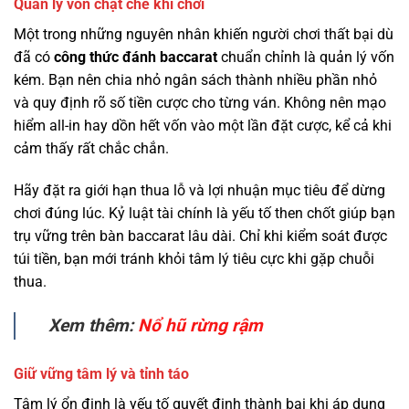
Quản lý vốn chặt chẽ khi chơi
Một trong những nguyên nhân khiến người chơi thất bại dù
đã có
công thức đánh baccarat
chuẩn chỉnh là quản lý vốn
kém. Bạn nên chia nhỏ ngân sách thành nhiều phần nhỏ
và quy định rõ số tiền cược cho từng ván. Không nên mạo
hiểm all-in hay dồn hết vốn vào một lần đặt cược, kể cả khi
cảm thấy rất chắc chắn.
Hãy đặt ra giới hạn thua lỗ và lợi nhuận mục tiêu để dừng
chơi đúng lúc. Kỷ luật tài chính là yếu tố then chốt giúp bạn
trụ vững trên bàn baccarat lâu dài. Chỉ khi kiểm soát được
túi tiền, bạn mới tránh khỏi tâm lý tiêu cực khi gặp chuỗi
thua.
Xem thêm:
N
ổ hũ rừng rậm
Giữ vững tâm lý và tỉnh táo
Tâm lý ổn định là yếu tố quyết định thành bại khi áp dụng