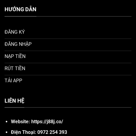
HƯỚNG DẪN
ĐĂNG KÝ
ĐĂNG NHẬP
NẠP TIỀN
RÚT TIỀN
TẢI APP
LIÊN HỆ
Website:
https://j88j.co/
Điện Thoại: 0972 254 393