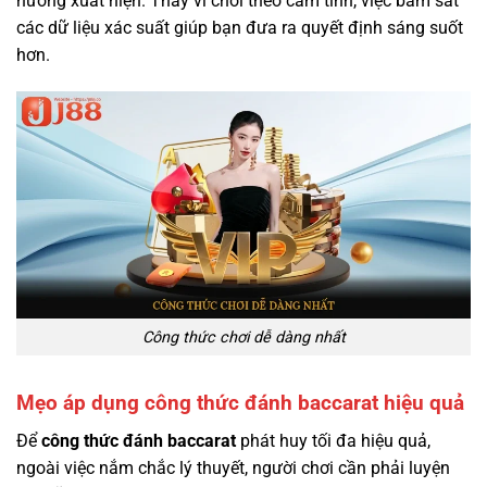
hướng xuất hiện. Thay vì chơi theo cảm tính, việc bám sát
các dữ liệu xác suất giúp bạn đưa ra quyết định sáng suốt
hơn.
Công thức chơi dễ dàng nhất
Mẹo áp dụng công thức đánh baccarat hiệu quả
Để
công thức đánh baccarat
phát huy tối đa hiệu quả,
ngoài việc nắm chắc lý thuyết, người chơi cần phải luyện