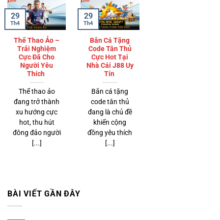
29
29
Th4
Th4
Thể Thao Ảo –
Bắn Cá Tặng
Trải Nghiệm
Code Tân Thủ
Cực Đã Cho
Cực Hot Tại
Người Yêu
Nhà Cái J88 Uy
Thích
Tín
Thể thao ảo
Bắn cá tặng
đang trở thành
code tân thủ
xu hướng cực
đang là chủ đề
hot, thu hút
khiến cộng
đông đảo người
đồng yêu thích
[...]
[...]
BÀI VIẾT GẦN ĐÂY