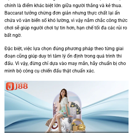
chính là điểm khác biệt lớn giữa người thắng và kẻ thua.
Baccarat tưởng chừng đơn giản nhưng thực chất lại ẩn
chứa vô vàn biến số khó lường, vì vậy nắm chắc công thức
chơi sẽ giúp người chơi tự tin hơn, hạn chế tối đa các rủi ro
bất ngờ.
Đặc biệt, việc lựa chọn đúng phương pháp theo từng giai
đoạn cũng giúp duy trì tâm lý ổn định trong quá trình thi
đấu. Vì vậy, đừng chỉ dựa vào may mắn, hãy chuẩn bị cho
mình bộ công cụ chiến đấu thật chuẩn xác.