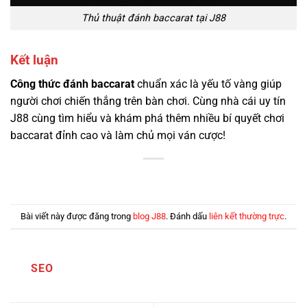
Thủ thuật đánh baccarat tại J88
Kết luận
Công thức đánh baccarat
chuẩn xác là yếu tố vàng giúp
người chơi chiến thắng trên bàn chơi. Cùng nhà cái uy tín
J88 cùng tìm hiểu và khám phá thêm nhiều bí quyết chơi
baccarat đỉnh cao và làm chủ mọi ván cược!
Bài viết này được đăng trong
blog J88
. Đánh dấu
liên kết thường trực
.
SEO