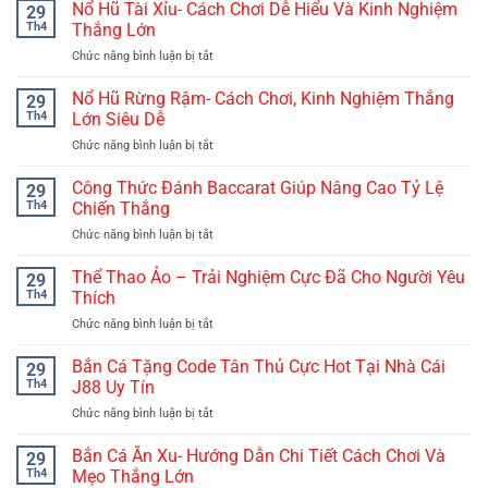
Nổ Hũ Tài Xỉu- Cách Chơi Dễ Hiểu Và Kinh Nghiệm
29
Th4
Thắng Lớn
Chức năng bình luận bị tắt
ở
Nổ
Hũ
Nổ Hũ Rừng Rậm- Cách Chơi, Kinh Nghiệm Thắng
29
Tài
Th4
Lớn Siêu Dễ
Xỉu-
Chức năng bình luận bị tắt
ở
Cách
Nổ
Chơi
Hũ
Công Thức Đánh Baccarat Giúp Nâng Cao Tỷ Lệ
Dễ
29
Rừng
Hiểu
Th4
Chiến Thắng
Rậm-
Và
Chức năng bình luận bị tắt
ở
Cách
Kinh
Công
Chơi,
Nghiệm
Thức
Thể Thao Ảo – Trải Nghiệm Cực Đã Cho Người Yêu
Kinh
29
Thắng
Đánh
Nghiệm
Th4
Thích
Lớn
Baccarat
Thắng
Chức năng bình luận bị tắt
ở
Giúp
Lớn
Thể
Nâng
Siêu
Thao
Bắn Cá Tặng Code Tân Thủ Cực Hot Tại Nhà Cái
Cao
29
Dễ
Ảo
Tỷ
Th4
J88 Uy Tín
–
Lệ
Chức năng bình luận bị tắt
ở
Trải
Chiến
Bắn
Nghiệm
Thắng
Cá
Bắn Cá Ăn Xu- Hướng Dẫn Chi Tiết Cách Chơi Và
Cực
29
Tặng
Đã
Th4
Mẹo Thắng Lớn
Code