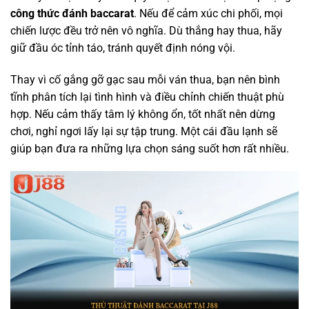
công thức đánh baccarat
. Nếu để cảm xúc chi phối, mọi
chiến lược đều trở nên vô nghĩa. Dù thắng hay thua, hãy
giữ đầu óc tỉnh táo, tránh quyết định nóng vội.
Thay vì cố gắng gỡ gạc sau mỗi ván thua, bạn nên bình
tĩnh phân tích lại tình hình và điều chỉnh chiến thuật phù
hợp. Nếu cảm thấy tâm lý không ổn, tốt nhất nên dừng
chơi, nghỉ ngơi lấy lại sự tập trung. Một cái đầu lạnh sẽ
giúp bạn đưa ra những lựa chọn sáng suốt hơn rất nhiều.